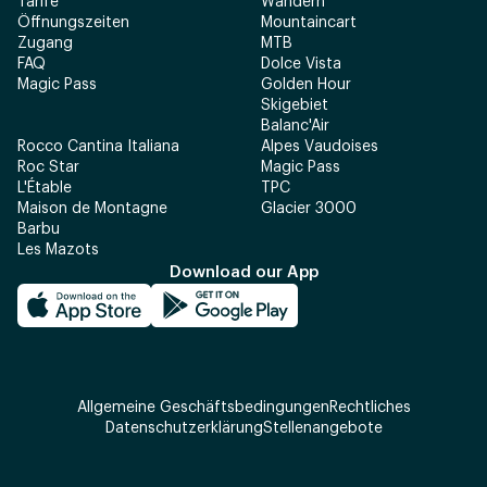
Tarife
Wandern
Öffnungszeiten
Mountaincart
Zugang
MTB
FAQ
Dolce Vista
Magic Pass
Golden Hour
Skigebiet
Balanc'Air
Rocco Cantina Italiana
Alpes Vaudoises
Roc Star
Magic Pass
L'Étable
TPC
Maison de Montagne
Glacier 3000
Barbu
Les Mazots
Download our App
Allgemeine Geschäftsbedingungen
Rechtliches
Datenschutzerklärung
Stellenangebote