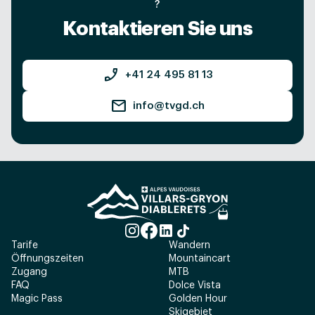
?
Kontaktieren Sie uns
phone_enabled
+41 24 495 81 13
mail
info@tvgd.ch
Tarife
Wandern
Öffnungszeiten
Mountaincart
Zugang
MTB
FAQ
Dolce Vista
Magic Pass
Golden Hour
Skigebiet